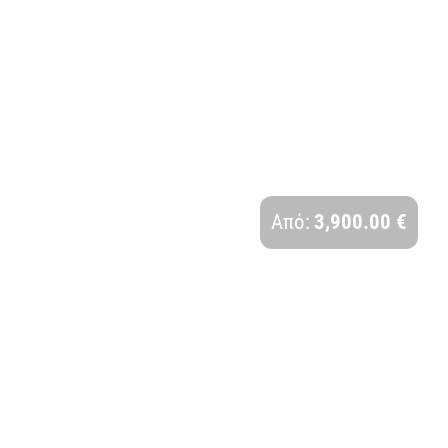
ΑΥΤΟΚΡΑΤΟΡΙΚΗ ΙΑΠΩΝΙΑ | 12 ΗΜΕΡΕΣ
Διάρκεια:
Από:
3,900.00 €
12 Ημέρες - 9 Νύχτες