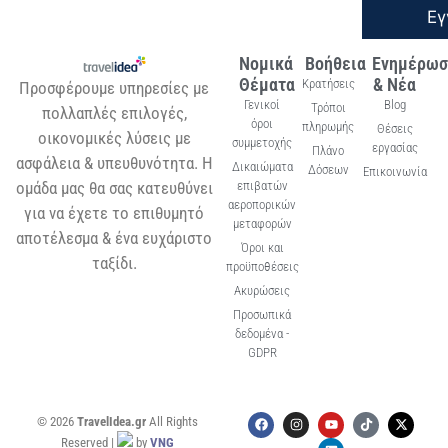
Εγ
Νομικά
Βοήθεια
Ενημέρωσ
Θέματα
& Νέα
Κρατήσεις
Προσφέρουμε υπηρεσίες με
Γενικοί
Blog
Τρόποι
πολλαπλές επιλογές,
όροι
πληρωμής
Θέσεις
οικονομικές λύσεις με
συμμετοχής
εργασίας
Πλάνο
ασφάλεια & υπευθυνότητα. Η
Δικαιώματα
Δόσεων
Επικοινωνία
ομάδα μας θα σας κατευθύνει
επιβατών
αεροπορικών
για να έχετε το επιθυμητό
μεταφορών
αποτέλεσμα & ένα ευχάριστο
Όροι και
ταξίδι.
προϋποθέσεις
Ακυρώσεις
Προσωπικά
δεδομένα -
GDPR
© 2026
TravelIdea.gr
All Rights
Reserved |
by
VNG