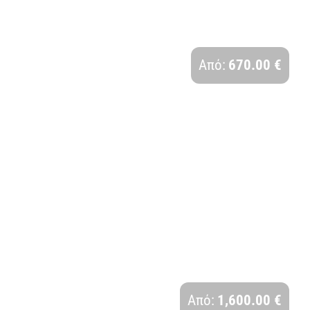
ΕΜΙΛΙΑ ΡΟΜΑΝΑ | 4 ΗΜΕΡΕΣ
Διάρκεια:
Από:
670.00 €
4 Ημέρες - 3 Νύχτες
ΑΓΓΛΙΑ – ΟΥΑΛΙΑ | 5 ΗΜΕΡΕΣ, 28η
ΟΚΤΩΒΡΙΟΥ
Διάρκεια:
Από:
1,600.00 €
5 Ημέρες - 4 Νύχτες