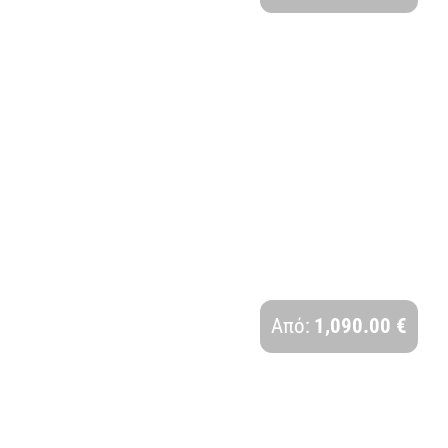
ΑΙΓΥΠΤΟΣ | 5 ΗΜΕΡΕΣ
Διάρκεια:
Από:
1,090.00 €
5 Ημέρες - 4 Νύχτες