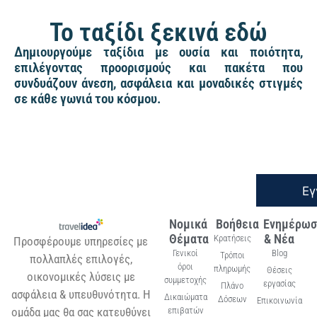
Το ταξίδι ξεκινά εδώ
Δημιουργούμε ταξίδια με ουσία και ποιότητα,
επιλέγοντας προορισμούς και πακέτα που
συνδυάζουν άνεση, ασφάλεια και μοναδικές στιγμές
σε κάθε γωνιά του κόσμου.
Εγ
Νομικά
Βοήθεια
Ενημέρωσ
Θέματα
& Νέα
Κρατήσεις
Προσφέρουμε υπηρεσίες με
Γενικοί
Blog
Τρόποι
πολλαπλές επιλογές,
όροι
πληρωμής
Θέσεις
οικονομικές λύσεις με
συμμετοχής
εργασίας
Πλάνο
ασφάλεια & υπευθυνότητα. Η
Δικαιώματα
Δόσεων
Επικοινωνία
ομάδα μας θα σας κατευθύνει
επιβατών