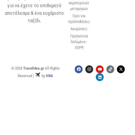
αεροπορικών
για να έχετε το επιθυμητό
μεταφορών
αποτέλεσμα & ένα ευχάριστο
Όροι και
ταξίδι.
προϋποθέσεις
Ακυρώσεις
Προσωπικά
δεδομένα -
GDPR
© 2026
TravelIdea.gr
All Rights
Reserved |
by
VNG