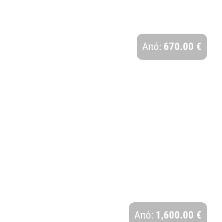
ΕΜΙΛΙΑ ΡΟΜΑΝΑ | 4 ΗΜΕΡΕΣ
Διάρκεια:
Από:
670.00 €
4 Ημέρες - 3 Νύχτες
ΑΓΓΛΙΑ – ΟΥΑΛΙΑ | 5 ΗΜΕΡΕΣ, 28η
ΟΚΤΩΒΡΙΟΥ
Διάρκεια:
Από:
1,600.00 €
5 Ημέρες - 4 Νύχτες