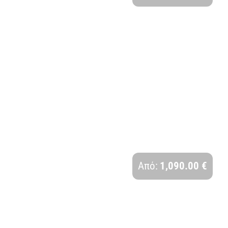
ΑΙΓΥΠΤΟΣ | 5 ΗΜΕΡΕΣ
Διάρκεια:
Από:
1,090.00 €
5 Ημέρες - 4 Νύχτες