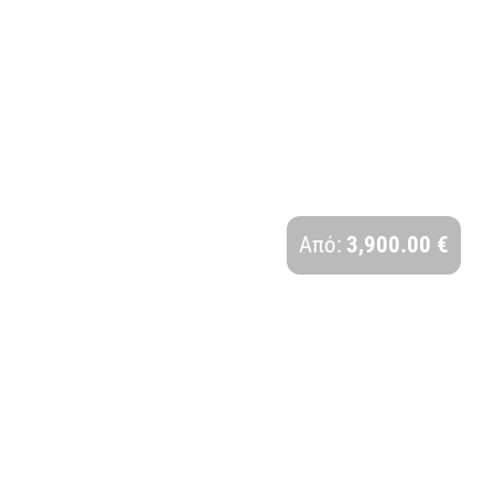
ΑΥΤΟΚΡΑΤΟΡΙΚΗ ΙΑΠΩΝΙΑ | 12 ΗΜΕΡΕΣ
Διάρκεια:
Από:
3,900.00 €
12 Ημέρες - 9 Νύχτες